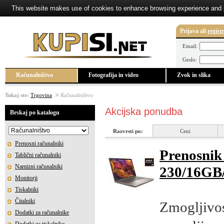
This website makes use of cookies to enhance browsing experience and pr
Prijava
ali
regist
Email:
Geslo:
Računalništvo
Fotografija in video
Zvok in slika
Tukaj ste:
Trgovina
Računalništvo
Akcijska ponudba
Brskaj po katalogu
Razvrsti po:
Ceni
Prenosni računalniki
Prenosni
Tablični računalniki
Namizni računalniki
230/16GB
Monitorji
Tiskalniki
Čitalniki
Zmogljivos
Dodatki za računalnike