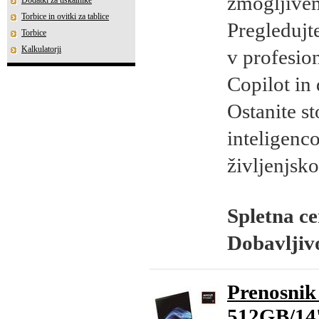
zmogljivem
Dodatki za tiskalnike
Torbice in ovitki za tablice
Pregledujt
Torbice
Kalkulatorji
v profesio
Copilot in 
Ostanite s
inteligenc
življenjsk
Spletna c
Dobavljiv
Prenosnik
512GB/14