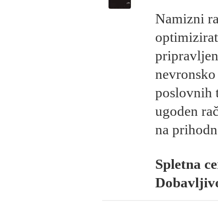
Namizni r
optimizira
pripravlj
nevronsko 
poslovnih 
ugoden raču
na prihodn
Spletna c
Dobavljiv