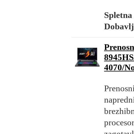
Spletna
Dobavlj
Prenos
8945HS
4070/N
Prenosni
napredni
brezhibn
proceso
zagotavl