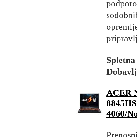
podporo 
sodobnih
opremlj
pripravl
Spletna
Dobavlj
ACER N
8845HS
4060/N
Prenosn