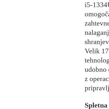
i5-1334
omogoča 
zahtevne
nalaganj
shranjev
Velik 17
tehnolog
udobno d
z operac
pripravl
Spletna