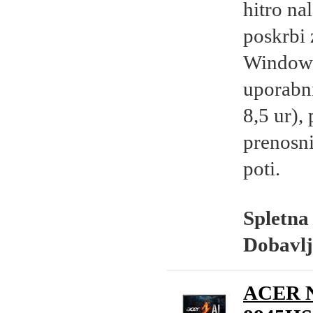
hitro na
poskrbi 
Windows
uporabni
8,5 ur),
prenosni
poti.
Spletna
Dobavlj
ACER N