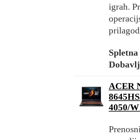
igrah. P
operaci
prilagod
Spletna
Dobavlj
ACER N
8645HS
4050/W
Prenosn