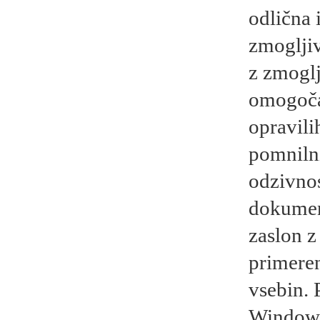
odlična 
zmoglji
z zmogl
omogoča 
opravili
pomniln
odzivnos
dokument
zaslon z
primeren
vsebin. 
Windows 