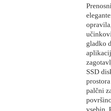
Prenosn
elegante
opravila
učinkov
gladko d
aplikac
zagotavl
SSD dis
prostora
palčni z
površino
vsebin.