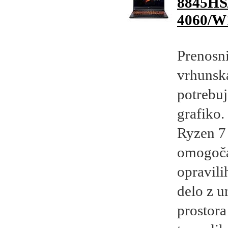
8845HS
4060/W
Prenosn
vrhunska
potrebuj
grafiko
Ryzen 7
omogoča 
opravili
delo z u
prostora