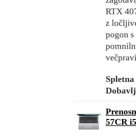
RTX 4070
z ločlji
pogon s 
pomniln
večpravi
Spletna
Dobavlj
Prenosn
57CR i