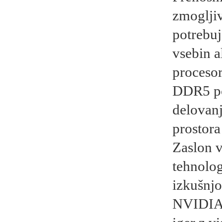
zmogljiv
potrebuj
vsebin a
proceso
DDR5 po
delovanj
prostora
Zaslon v
tehnolo
izkušnjo
NVIDIA 