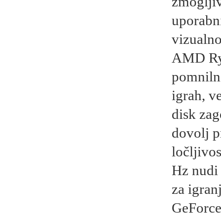
zmogljiv
uporabni
vizualno
AMD Ryz
pomnilni
igrah, v
disk zag
dovolj p
ločljivo
Hz nudi 
za igran
GeForce