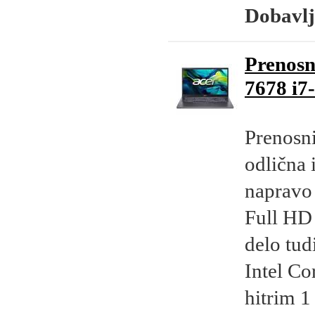
Dobavlj
Prenosn
7678 i
Prenosn
odlična 
napravo 
Full HD 
delo tud
Intel C
hitrim 