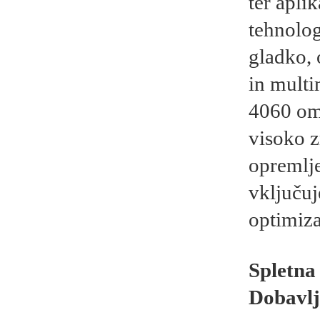
ter apli
tehnolog
gladko, 
in mult
4060 omo
visoko z
opremlj
vključuj
optimiza
Spletna
Dobavlj