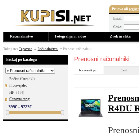
Prijava
ali
regist
Email:
Geslo:
Računalništvo
Fotografija in video
Zvok in slika
Tukaj ste:
Trgovina
Računalništvo
Prenosni računalniki
Prenosni računalniki
Brskaj po katalogu
Razvrsti po:
Ceni
Počisti filtre
(237)
Proizvajalec
HP
(114)
Prenosn
Cenovni rang:
R4DU R
Prenosn