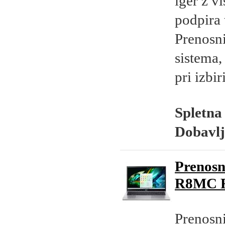
iger z vi
podpira 
Prenosn
sistema,
pri izbi
Spletna
Dobavlj
Prenosn
R8MC R
Prenosn