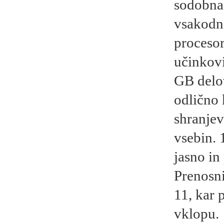
sodobna 
vsakodn
proceso
učinkovi
GB delo
odlično 
shranjev
vsebin. 
jasno in
Prenosn
11, kar 
vklopu.