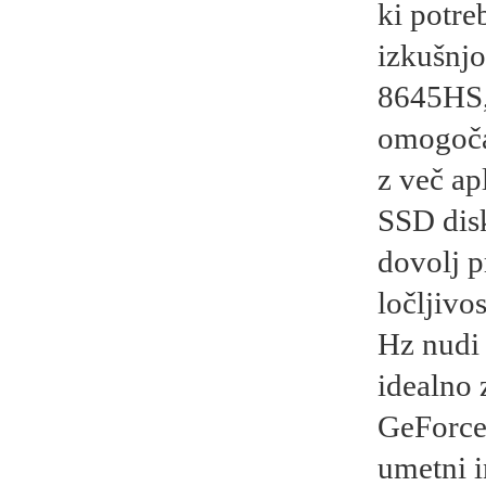
ki potre
izkušnj
8645HS,
omogoča 
z več ap
SSD disk
dovolj p
ločljivo
Hz nudi 
idealno 
GeForce
umetni i