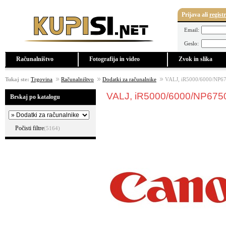
Prijava
ali
regist
Email:
Geslo:
Računalništvo
Fotografija in video
Zvok in slika
Tukaj ste:
Trgovina
Računalništvo
Dodatki za računalnike
VALJ, iR5000/6000/NP6
VALJ, iR5000/6000/NP675
Brskaj po katalogu
Počisti filtre
(5164)