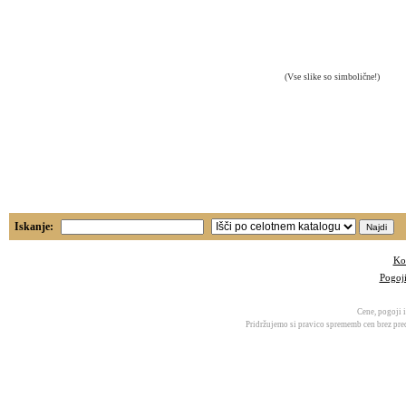
(Vse slike so simbolične!)
Iskanje:
Ko
Pogoj
Cene, pogoji i
Pridržujemo si pravico sprememb cen brez pred