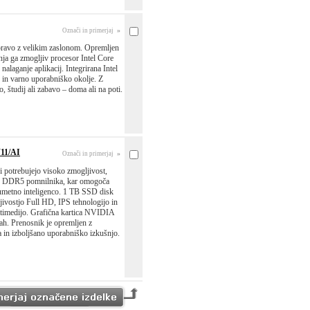
»
Označi in primerjaj
pravo z velikim zaslonom. Opremljen
nja ga zmogljiv procesor Intel Core
aganje aplikacij. Integrirana Intel
in varno uporabniško okolje. Z
, študij ali zabavo – doma ali na poti.
11/AI
»
Označi in primerjaj
i potrebujejo visoko zmogljivost,
GB DDR5 pomnilnika, kar omogoča
z umetno inteligenco. 1 TB SSD disk
čljivostjo Full HD, IPS tehnologijo in
ltimedijo. Grafična kartica NVIDIA
ah. Prenosnik je opremljen z
 in izboljšano uporabniško izkušnjo.