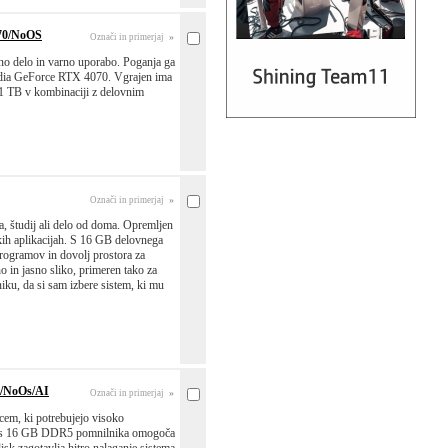
70/NoOS
»
Označi in primerjaj
no delo in varno uporabo. Poganja ga
vidia GeForce RTX 4070. Vgrajen ima
 1 TB v kombinaciji z delovnim
»
Označi in primerjaj
, študij ali delo od doma. Opremljen
kih aplikacijah. S 16 GB delovnega
ogramov in dovolj prostora za
o in jasno sliko, primeren tako za
ku, da si sam izbere sistem, ki mu
0/NoOs/AI
»
Označi in primerjaj
em, ki potrebujejo visoko
ji s 16 GB DDR5 pomnilnika omogoča