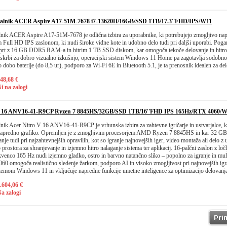
nalnik ACER Aspire A17-51M-7678 i7-13620H/16GB/SSD 1TB/17.3''FHD/IPS/W11
lnik ACER Aspire A17-51M-7678 je odlična izbira za uporabnike, ki potrebujejo zmogljivo na
m Full HD IPS zaslonom, ki nudi široke vidne kote in udobno delo tudi pri daljši uporabi. Poga
rt z 16 GB DDR5 RAM-a in hitrim 1 TB SSD diskom, kar omogoča tekoče delovanje in hitro nal
krbi za dobro vizualno izkušnjo, operacijski sistem Windows 11 Home pa zagotavlja sodobno 
o dobo baterije (do 8,5 ur), podporo za Wi-Fi 6E in Bluetooth 5.1, je ta prenosnik idealen za delo
48,68 €
i na zalogi
 16 ANV16-41-R9CP Ryzen 7 8845HS/32GB/SSD 1TB/16''FHD IPS 165Hz/RTX 4060/W
nik Acer Nitro V 16 ANV16-41-R9CP je vrhunska izbira za zahtevne igričarje in ustvarjalce, k
 napredno grafiko. Opremljen je z zmogljivim procesorjem AMD Ryzen 7 8845HS in kar 32 
nje tudi pri najzahtevnejših opravilih, kot so igranje najnovejših iger, video montaža ali delo 
 prostora za shranjevanje in izjemno hitro nalaganje sistema ter aplikacij. 16-palčni zaslon z lo
kvenco 165 Hz nudi izjemno gladko, ostro in barvno natančno sliko – popolno za igranje in mu
0 omogoča realistično sledenje žarkom, podporo AI in visoko zmogljivost pri najnovejših igr
temom Windows 11 in vključuje napredne funkcije umetne inteligence za optimizacijo delovanja
.604,06 €
a zalogi