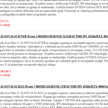
ivo delovanje pri igranju iger, delu z več aplikacijami hkrati in ustvarjanju vsebin. 512 GB SSD d
 dovolj prostora za shranjevanje. 16-palčni zaslon z ločljivostjo Full HD, IPS tehnologijo in o
no sliko, kar je idealno za igranje in multimedijo. Grafična kartica NVIDIA GeForce RTX 4050
nteligenci in tekoče delovanje tudi pri najnovejših igrah. Prenosnik ne vključuje prednameščen
 prilagodljivost glede izbire programske opreme.
53,75 €
a zalogi
 16 ANV16-41-R7WR Ryzen 5 8645HS/16GB/SSD 512GB/16''FHD IPS 165Hz/RTX 405
lnik Acer Nitro V 16 ANV16-41-R7WR je zmogljiva gaming in ustvarjalna naprava, zasnovana 
tekočo vizualno izkušnjo. Opremljen je s sodobnim procesorjem AMD Ryzen 5 8645HS, ki v 
ča hitro in zanesljivo delovanje pri igrah, večopravilnosti in ustvarjanju vsebin. 512 GB SSD 
acij ter dovolj prostora za shranjevanje. 16-palčni zaslon z ločljivostjo Full HD, IPS tehnologi
in barvno natančno sliko, idealno za igranje in multimedijo. Grafična kartica NVIDIA GeForc
ro umetni inteligenci, kar je še posebej uporabno pri sodobnih igrah in ustvarjalnih orodjih. Pr
s 11 in pripravljen na uporabo takoj po vklopu.
.063,06 €
a zalogi
 16 ANV16-41-R251 Ryzen 7 8845HS/32GB/SSD 1TB/16''FHD IPS 165Hz/RTX 4060/N
lnik Acer Nitro V 16 ANV16-41-R251 je zmogljiva naprava, zasnovana za zahtevne uporabnike,
r, ustvarjanju vsebin ali večopravilnosti. Poganja ga sodoben osemjedrni procesor AMD Ryzen 
 omogoča izjemno hitro in tekoče delovanje. Vgrajen 1 TB SSD disk zagotavlja veliko prostora
cij. Zaslon velikosti 16 palcev s FHD ločljivostjo, IPS tehnologijo in osveževanjem 165 Hz nud
o sliko. Grafična kartica NVIDIA GeForce RTX 4060 omogoča igranje najnovejših iger z visoko 