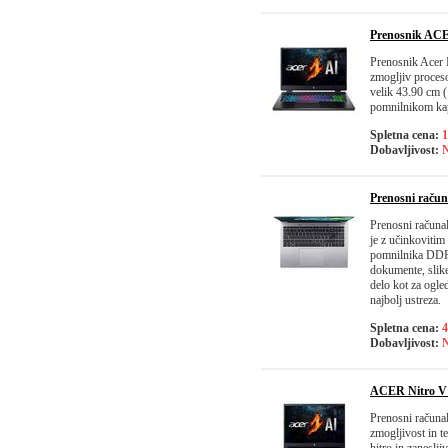
Prenosnik AC
Prenosnik Acer N
zmogljiv proces
velik 43.90 cm 
pomnilnikom kap
Spletna cena:
1
Dobavljivost:
N
Prenosni raču
Prenosni računal
je z učinkovitim
pomnilnika DDR5
dokumente, slike
delo kot za ogle
najbolj ustreza.
Spletna cena:
4
Dobavljivost:
N
ACER Nitro V
Prenosni računa
zmogljivost in 