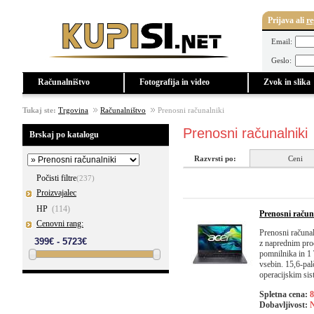
Prijava
ali
re
Email:
Geslo:
Računalništvo
Fotografija in video
Zvok in slika
Tukaj ste:
Trgovina
Računalništvo
Prenosni računalniki
Prenosni računalniki
Brskaj po katalogu
Razvrsti po:
Ceni
Počisti filtre
(237)
Proizvajalec
HP
(114)
Prenosni rač
Cenovni rang:
Prenosni računa
z naprednim pro
pomnilnika in 1 
vsebin. 15,6-pal
operacijskim si
Spletna cena:
8
Dobavljivost:
N