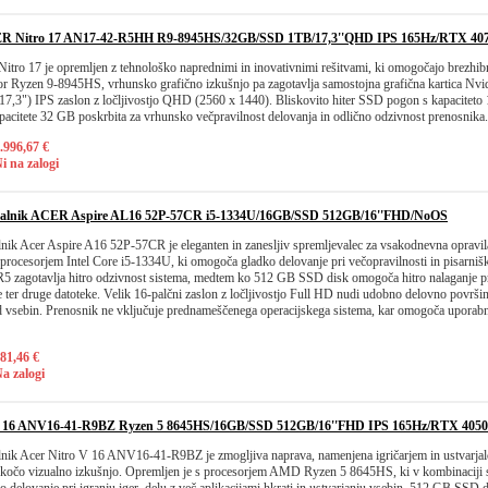
ER Nitro 17 AN17-42-R5HH R9-8945HS/32GB/SSD 1TB/17,3''QHD IPS 165Hz/RTX 40
itro 17 je opremljen z tehnološko naprednimi in inovativnimi rešitvami, ki omogočajo brezhib
or Ryzen 9-8945HS, vrhunsko grafično izkušnjo pa zagotavlja samostojna grafična kartica N
(17,3") IPS zaslon z ločljivostjo QHD (2560 x 1440). Bliskovito hiter SSD pogon s kapaciteto
acitete 32 GB poskrbita za vrhunsko večpravilnost delovanja in odlično odzivnost prenosnika.
.996,67 €
i na zalogi
nalnik ACER Aspire AL16 52P-57CR i5-1334U/16GB/SSD 512GB/16''FHD/NoOS
nik Acer Aspire A16 52P-57CR je eleganten in zanesljiv spremljevalec za vsakodnevna opravila
 procesorjem Intel Core i5-1334U, ki omogoča gladko delovanje pri večopravilnosti in pisarniš
 zagotavlja hitro odzivnost sistema, medtem ko 512 GB SSD disk omogoča hitro nalaganje pr
 ter druge datoteke. Velik 16-palčni zaslon z ločljivostjo Full HD nudi udobno delovno površin
d vsebin. Prenosnik ne vključuje prednameščenega operacijskega sistema, kar omogoča uporabni
81,46 €
a zalogi
 16 ANV16-41-R9BZ Ryzen 5 8645HS/16GB/SSD 512GB/16''FHD IPS 165Hz/RTX 405
lnik Acer Nitro V 16 ANV16-41-R9BZ je zmogljiva naprava, namenjena igričarjem in ustvarjalc
tekočo vizualno izkušnjo. Opremljen je s procesorjem AMD Ryzen 5 8645HS, ki v kombinaci