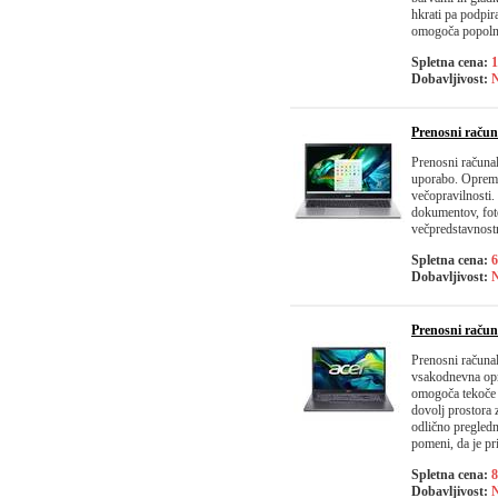
hkrati pa podpir
omogoča popolno
Spletna cena:
1
Dobavljivost:
N
Prenosni raču
Prenosni računa
uporabo. Opreml
večopravilnosti
dokumentov, fotog
večpredstavnost
Spletna cena:
6
Dobavljivost:
N
Prenosni raču
Prenosni računal
vsakodnevna opra
omogoča tekoče d
dovolj prostora 
odlično pregledn
pomeni, da je pr
Spletna cena:
8
Dobavljivost:
N