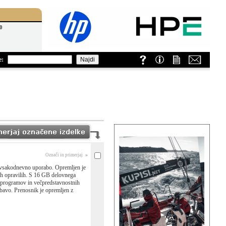
0
e:
»
Označi in primerjaj
 vsakodnevno uporabo. Opremljen je
h opravilih. S 16 GB delovnega
, programov in večpredstavnostnih
zabavo. Prenosnik je opremljen z