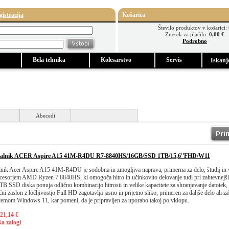
gistracija
Košarica
Število produktov v košarici:
Znesek za plačilo:
0,00 €
Podrobno
Bela tehnika
Kolesarstvo
Servis
Iskanj
Abecedi
unalnik ACER Aspire A15 41M-R4DU R7-8840HS/16GB/SSD 1TB/15,6''FHD/W11
lnik Acer Aspire A15 41M-R4DU je sodobna in zmogljiva naprava, primerna za delo, študij in
cesorjem AMD Ryzen 7 8840HS, ki omogoča hitro in učinkovito delovanje tudi pri zahtevnejši
TB SSD diska ponuja odlično kombinacijo hitrosti in velike kapacitete za shranjevanje datotek
čni zaslon z ločljivostjo Full HD zagotavlja jasno in prijetno sliko, primeren za daljše delo ali 
stemom Windows 11, kar pomeni, da je pripravljen za uporabo takoj po vklopu.
21,14 €
a zalogi