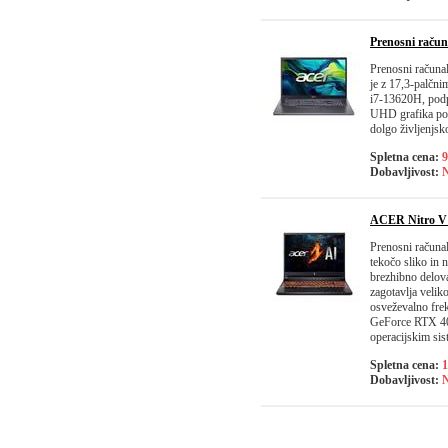
Prenosni raču
Prenosni računa
je z 17,3-palčni
i7-13620H, podp
UHD grafika pos
dolgo življenjsk
Spletna cena:
9
Dobavljivost:
N
ACER Nitro V
Prenosni računal
tekočo sliko in
brezhibno delova
zagotavlja veliko
osveževalno fre
GeForce RTX 406
operacijskim sis
Spletna cena:
1
Dobavljivost:
N