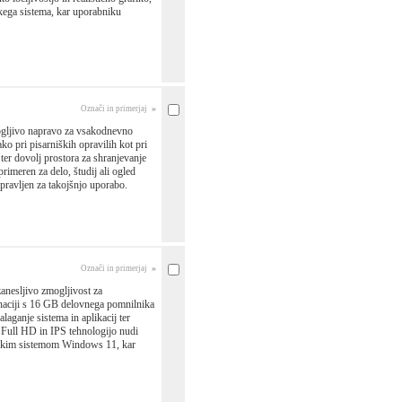
kega sistema, kar uporabniku
»
Označi in primerjaj
mogljivo napravo za vsakodnevno
 pri pisarniških opravilih kot pri
er dovolj prostora za shranjevanje
primeren za delo, študij ali ogled
pravljen za takojšnjo uporabo.
»
Označi in primerjaj
anesljivo zmogljivost za
inaciji s 16 GB delovnega pomnilnika
aganje sistema in aplikacij ter
o Full HD in IPS tehnologijo nudi
cijskim sistemom Windows 11, kar