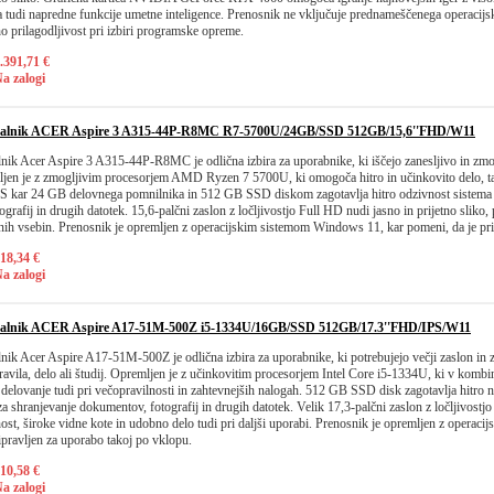
a tudi napredne funkcije umetne inteligence. Prenosnik ne vključuje prednameščenega operacijs
 prilagodljivost pri izbiri programske opreme.
.391,71 €
a zalogi
nalnik ACER Aspire 3 A315-44P-R8MC R7-5700U/24GB/SSD 512GB/15,6''FHD/W11
lnik Acer Aspire 3 A315-44P-R8MC je odlična izbira za uporabnike, ki iščejo zanesljivo in z
jen je z zmogljivim procesorjem AMD Ryzen 7 5700U, ki omogoča hitro in učinkovito delo, tako
. S kar 24 GB delovnega pomnilnika in 512 GB SSD diskom zagotavlja hitro odzivnost sistema t
rafij in drugih datotek. 15,6-palčni zaslon z ločljivostjo Full HD nudi jasno in prijetno sliko, 
nih vsebin. Prenosnik je opremljen z operacijskim sistemom Windows 11, kar pomeni, da je pri
18,34 €
a zalogi
nalnik ACER Aspire A17-51M-500Z i5-1334U/16GB/SSD 512GB/17.3''FHD/IPS/W11
nik Acer Aspire A17-51M-500Z je odlična izbira za uporabnike, ki potrebujejo večji zaslon in z
vila, delo ali študij. Opremljen je z učinkovitim procesorjem Intel Core i5-1334U, ki v komb
elovanje tudi pri večopravilnosti in zahtevnejših nalogah. 512 GB SSD disk zagotavlja hitro nal
za shranjevanje dokumentov, fotografij in drugih datotek. Velik 17,3-palčni zaslon z ločljivostj
ost, široke vidne kote in udobno delo tudi pri daljši uporabi. Prenosnik je opremljen z opera
ipravljen za uporabo takoj po vklopu.
10,58 €
a zalogi