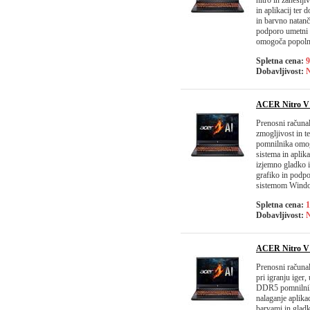
hitro in zaneslj
in aplikacij ter
in barvno natanč
podporo umetni i
omogoča popolno
Spletna cena:
9
Dobavljivost:
N
ACER Nitro V
Prenosni računa
zmogljivost in 
pomnilnika omogo
sistema in aplik
izjemno gladko 
grafiko in podpo
sistemom Window
Spletna cena:
1
Dobavljivost:
N
ACER Nitro V
Prenosni računa
pri igranju ige
DDR5 pomnilnika
nalaganje aplika
barvami in gladk