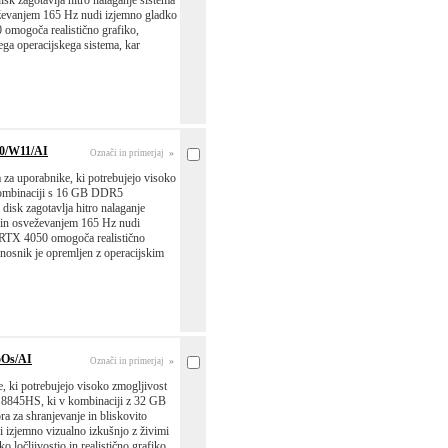
isk zagotavlja hitro nalaganje sistema
sveževanjem 165 Hz nudi izjemno gladko
 omogoča realistično grafiko,
ega operacijskega sistema, kar
0/W11/AI
»
Označi in primerjaj
za uporabnike, ki potrebujejo visoko
kombinaciji s 16 GB DDR5
disk zagotavlja hitro nalaganje
jo in osveževanjem 165 Hz nudi
e RTX 4050 omogoča realistično
enosnik je opremljen z operacijskim
oOs/AI
»
Označi in primerjaj
 ki potrebujejo visoko zmogljivost
7 8845HS, ki v kombinaciji z 32 GB
 za shranjevanje in bliskovito
i izjemno vizualno izkušnjo z živimi
ločljivostjo in realistično grafiko,